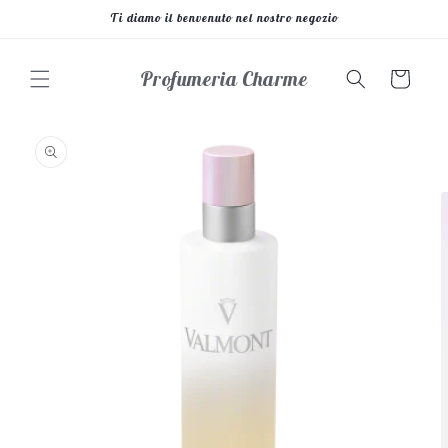
Vai
Ti diamo il benvenuto nel nostro negozio
direttamente
ai contenuti
Profumeria Charme
Carrello
Passa alle
informazioni
sul prodotto