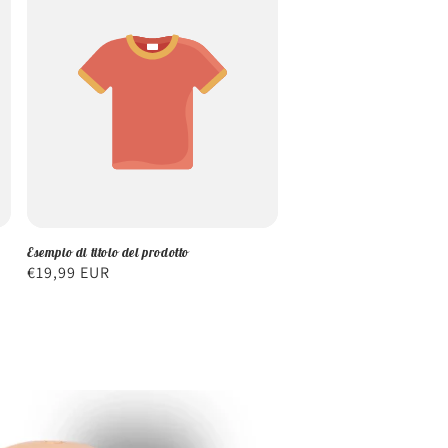
Esempio di titolo del prodotto
Prezzo
€19,99 EUR
di
listino