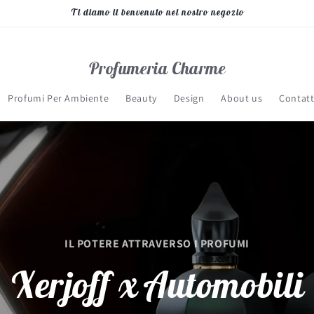
Ti diamo il benvenuto nel nostro negozio
Profumeria Charme
Profumi Per Ambiente
Beauty
Design
About us
Contatt
IL POTERE ATTRAVERSO I PROFUMI
Xerjoff x Automobili