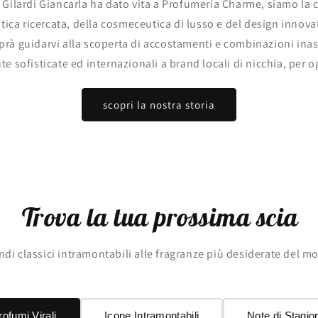
i Gilardi Giancarla ha dato vita a Profumeria Charme, siamo la 
stica ricercata, della cosmeceutica di lusso e del design innova
aprà guidarvi alla scoperta di accostamenti e combinazioni ina
 sofisticate ed internazionali a brand locali di nicchia, per og
scopri la nostra storia
Trova la tua prossima scia
ndi classici intramontabili alle fragranze più desiderate del 
rofumi Virali
Icone Intramontabili
Note di Stagio