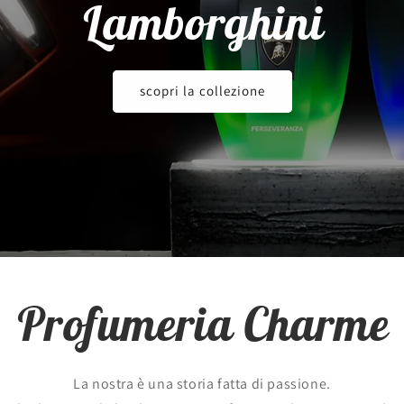
Lamborghini
scopri la collezione
Profumeria Charme
La nostra è una storia fatta di passione.