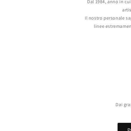
Dal 1984, anno in cu
arti
Il nostro personale s
linee estremamente
Dai gra
P