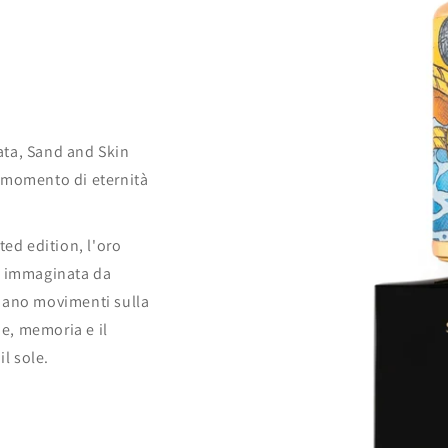
ata, Sand and Skin
 momento di eternità
ted edition, l'oro
e immaginata da
iano movimenti sulla
e, memoria e il
il sole.