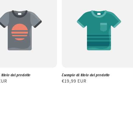
 titolo del prodotto
Esempio di titolo del prodotto
EUR
Prezzo
€19,99 EUR
di
listino