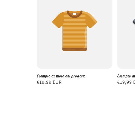
Esempio di titolo del prodotto
Esempio di
Prezzo
€19,99 EUR
Prezzo
€19,99 
di
di
listino
listino