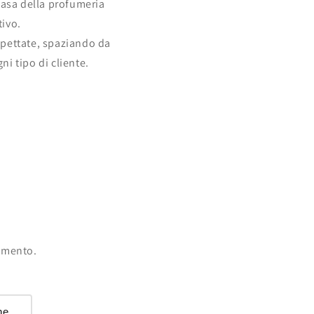
casa della profumeria
tivo.
spettate, spaziando da
ni tipo di cliente.
momento.
ne