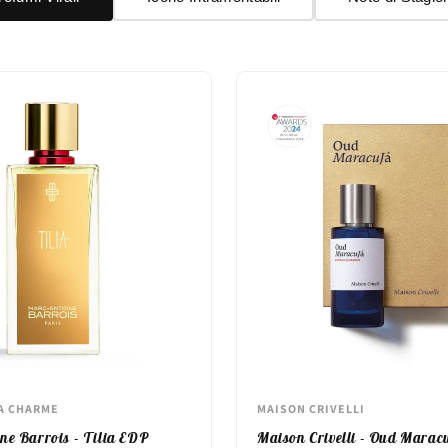
A CHARME
MAISON CRIVELLI
ne Barrois - Tilia EDP
Maison Crivelli - Oud Maracu