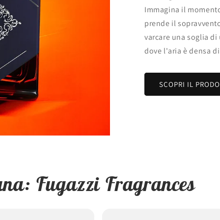
Immagina il momento 
prende il sopravvento
varcare una soglia di
dove l'aria è densa d
SCOPRI IL PROD
ana: Fugazzi Fragrances