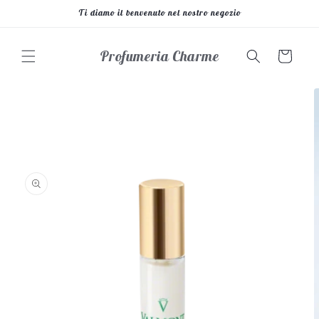
Vai
Ti diamo il benvenuto nel nostro negozio
direttamente
ai contenuti
Profumeria Charme
Carrello
Passa alle
informazioni
sul prodotto