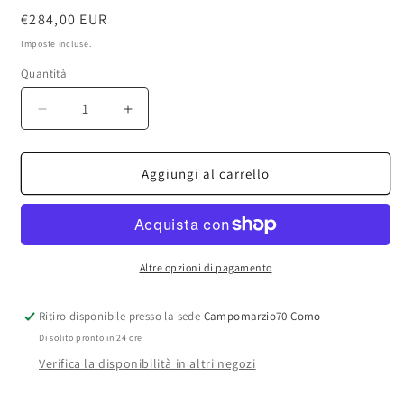
Prezzo
€284,00 EUR
di
Imposte incluse.
listino
Quantità
Diminuisci
Aumenta
quantità
quantità
per
per
Valmont
Valmont
Aggiungi al carrello
-
-
Hydra3
Hydra3
Regenetic
Regenetic
Serum
Serum
30ml
30ml
Altre opzioni di pagamento
Ritiro disponibile presso la sede
Campomarzio70 Como
Di solito pronto in 24 ore
Verifica la disponibilità in altri negozi