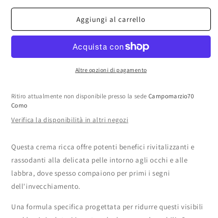
per
per
Natura
Natura
Aggiungi al carrello
Bissé
Bissé
-
-
Essential
Essential
Shock
Shock
Intense
Intense
Altre opzioni di pagamento
Eye
Eye
and
and
Ritiro attualmente non disponibile presso la sede
Campomarzio70
Lip
Lip
Como
15ml
15ml
Verifica la disponibilità in altri negozi
Questa crema ricca offre potenti benefici rivitalizzanti e
rassodanti alla delicata pelle intorno agli occhi e alle
labbra, dove spesso compaiono per primi i segni
dell'invecchiamento.
Una formula specifica progettata per ridurre questi visibili