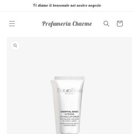
Vai
Ti diamo il benvenuto nel nostro negozio
direttamente
ai contenuti
Profumeria Charme
Carrello
Passa alle
informazioni
sul prodotto