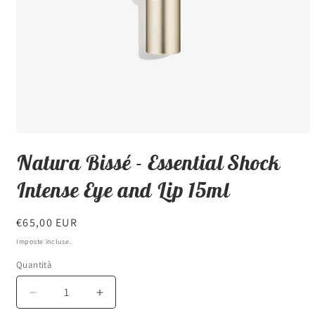
Apri
contenuti
Natura Bissé - Essential Shock
multimediali
1
in
Intense Eye and Lip 15ml
finestra
modale
Prezzo
€65,00 EUR
di
Imposte incluse.
listino
Quantità
Diminuisci
Aumenta
quantità
quantità