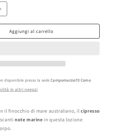
Aumenta
quantità
per
Molton
Aggiungi al carrello
Brown
-
Costal
Cypress
&amp;
Sea
Fennel
on disponibile presso la sede
Campomarzio70 Como
Body
ilità in altri negozi
Lotion
300ml
on il finocchio di mare australiano, il
cipresso
escanti
note marine
in questa lozione
corpo.