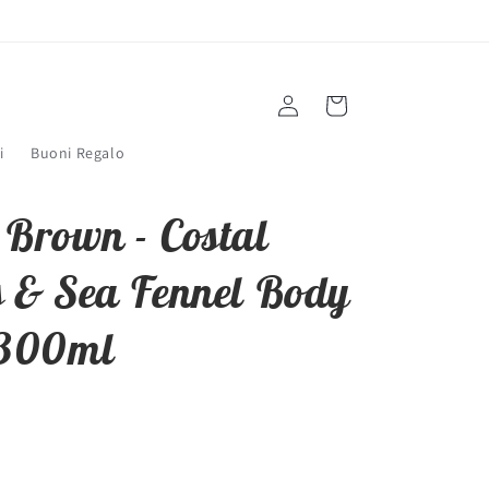
Accedi
Carrello
i
Buoni Regalo
 Brown - Costal
s & Sea Fennel Body
 300ml