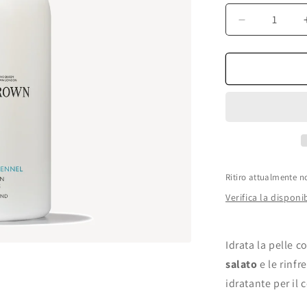
Diminuisci
quantità
per
Molton
Brown
-
Costal
Cypress
&amp;
Sea
Fennel
Ritiro attualmente n
Body
Verifica la disponib
Lotion
300ml
Idrata la pelle c
salato
e le rinfr
idratante per il 