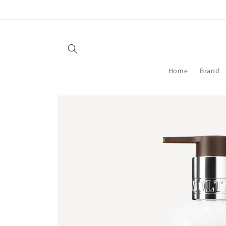
Vai
direttamente
ai contenuti
Home
Brand
Passa alle
informazioni
sul prodotto