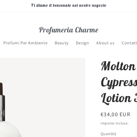
Ti diamo il benvenuto nel nostro negozio
Profumeria Charme
Profumi Per Ambiente
Beauty
Design
About us
Contatt
Molton
Cypres
Lotion
Prezzo
€34,00 EUR
di
Imposte incluse.
listino
Quantità