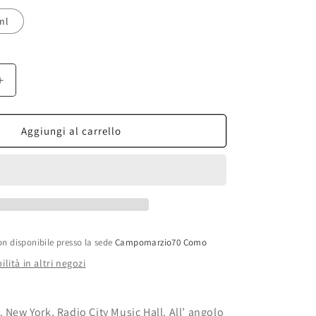
ml
Aumenta
quantità
per
Jusbox
Aggiungi al carrello
Perfumes
-
Golden
Serenade
Extrait
de
Parfum
on disponibile presso la sede
Campomarzio70 Como
ilità in altri negozi
. New York, Radio City Music Hall. All’ angolo