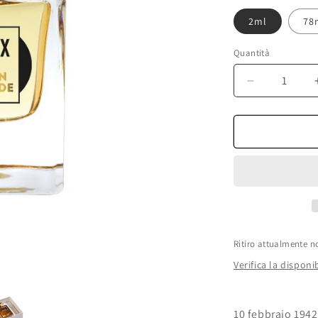
2ml
78
Quantità
Diminuisci
quantità
per
Jusbox
Perfumes
-
Golden
Serenade
Extrait
de
Parfum
Ritiro attualmente n
Verifica la disponib
10 febbraio 1942