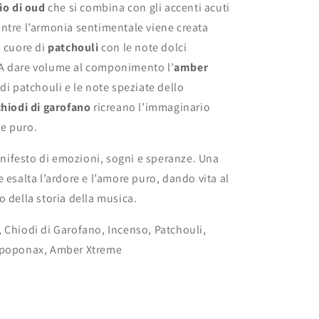
lio di oud
che si combina con gli accenti acuti
tre l’armonia sentimentale viene creata
l cuore di
patchouli
con le note dolci
A dare volume al componimento l’
amber
e di patchouli e le note speziate dello
chiodi di garofano
ricreano l’immaginario
e puro.
ifesto di emozioni, sogni e speranze. Una
 esalta l’ardore e l’amore puro, dando vita al
o della storia della musica.
 Chiodi di Garofano, Incenso, Patchouli,
Opoponax, Amber Xtreme