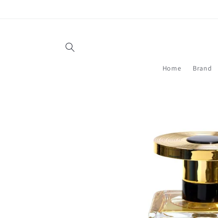
Vai
direttamente
ai contenuti
Home
Brand
Passa alle
informazioni
sul prodotto