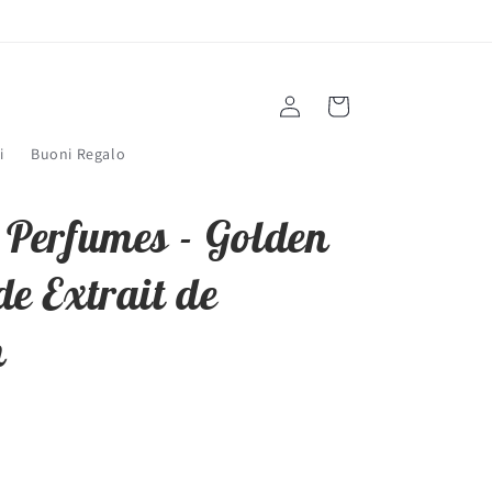
Accedi
Carrello
i
Buoni Regalo
 Perfumes - Golden
e Extrait de
m