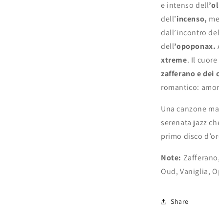
e intenso dell
’o
dell’
incenso,
men
dall’incontro de
dell
’opoponax.
xtreme
. Il cuor
zafferano e dei 
romantico: amor
Una canzone man
serenata jazz che
primo disco d’or
Note:
Zafferano,
Oud, Vaniglia, 
Share