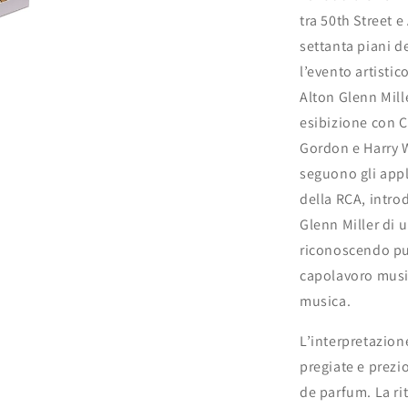
tra 50th Street e
settanta piani d
l’evento artistic
Alton Glenn Mille
esibizione con
Gordon e Harry W
seguono gli appl
della RCA, intr
Glenn Miller di u
riconoscendo pu
capolavoro music
musica.
L’interpretazione
pregiate e prezi
de parfum. La ri