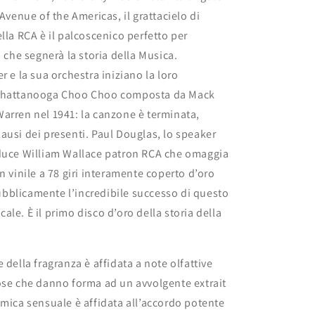
 Avenue of the Americas, il grattacielo di
ella RCA è il palcoscenico perfetto per
o che segnerà la storia della Musica.
r e la sua orchestra iniziano la loro
 Chattanooga Choo Choo composta da Mack
arren nel 1941: la canzone è terminata,
ausi dei presenti. Paul Douglas, lo speaker
oduce William Wallace patron RCA che omaggia
n vinile a 78 giri interamente coperto d’oro
bblicamente l’incredibile successo di questo
ale. È il primo disco d’oro della storia della
 della fragranza è affidata a note olfattive
ose che danno forma ad un avvolgente extrait
tmica sensuale è affidata all’accordo potente