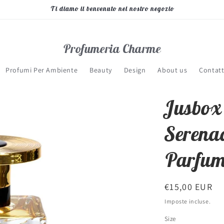
Ti diamo il benvenuto nel nostro negozio
Profumeria Charme
Profumi Per Ambiente
Beauty
Design
About us
Contatt
Jusbox
Serenad
Parfu
Prezzo
€15,00 EUR
di
Imposte incluse.
listino
Size