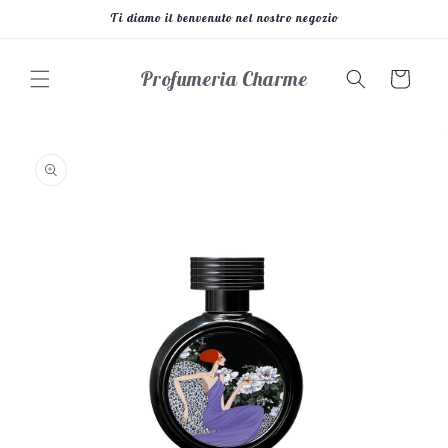
Vai
Ti diamo il benvenuto nel nostro negozio
direttamente
ai contenuti
Profumeria Charme
Carrello
Passa alle
informazioni
sul prodotto