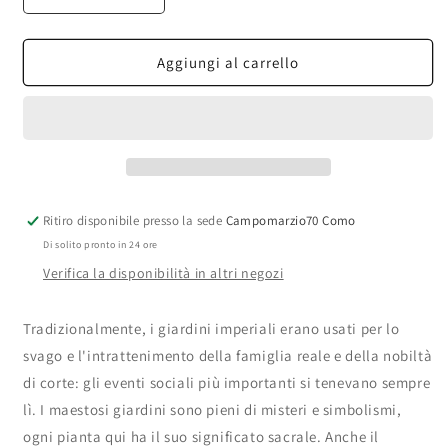
quantità
quantità
per
per
HFC
HFC
Aggiungi al carrello
-
-
Wrap
Wrap
Me
Me
in
in
Dreams
Dreams
EDP
EDP
Ritiro disponibile presso la sede
Campomarzio70 Como
Di solito pronto in 24 ore
Verifica la disponibilità in altri negozi
Tradizionalmente, i giardini imperiali erano usati per lo
svago e l'intrattenimento della famiglia reale e della nobiltà
di corte: gli eventi sociali più importanti si tenevano sempre
lì. I maestosi giardini sono pieni di misteri e simbolismi,
ogni pianta qui ha il suo significato sacrale. Anche il