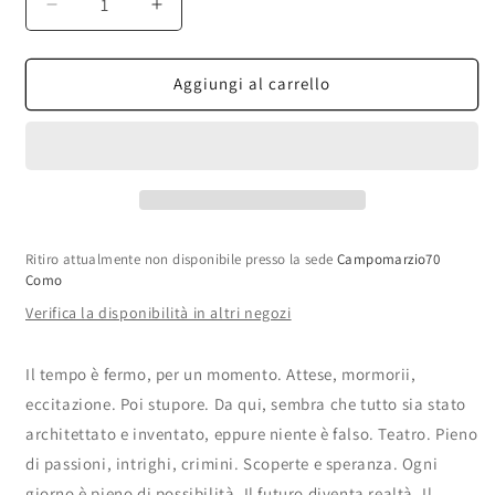
Diminuisci
Aumenta
quantità
quantità
per
per
Gritti
Gritti
Aggiungi al carrello
Fragrances
Fragrances
-
-
Fenice
Fenice
Extrait
Extrait
de
de
Parfum
Parfum
Ritiro attualmente non disponibile presso la sede
Campomarzio70
Como
Verifica la disponibilità in altri negozi
Il tempo è fermo, per un momento. Attese, mormorii,
eccitazione. Poi stupore. Da qui, sembra che tutto sia stato
architettato e inventato, eppure niente è falso. Teatro. Pieno
di passioni, intrighi, crimini. Scoperte e speranza. Ogni
giorno è pieno di possibilità. Il futuro diventa realtà. Il