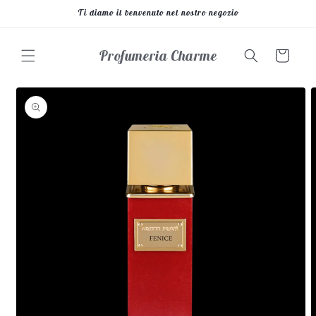
Vai
Ti diamo il benvenuto nel nostro negozio
direttamente
ai contenuti
Profumeria Charme
Carrello
Passa alle
informazioni
sul prodotto