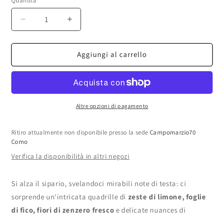
Quantità
Diminuisci
Aumenta
quantità
quantità
per
per
Francesca
Francesca
Aggiungi al carrello
dell&#39;Oro
dell&#39;Oro
-
-
Rubia
Rubia
Sucrée
Sucrée
EDP
EDP
Altre opzioni di pagamento
Ritiro attualmente non disponibile presso la sede
Campomarzio70
Como
Verifica la disponibilità in altri negozi
Si alza il sipario, svelandoci mirabili note di testa: ci
sorprende un'intricata quadrille di
zeste di limone, foglie
di fico, fiori di zenzero fresco
e delicate nuances di