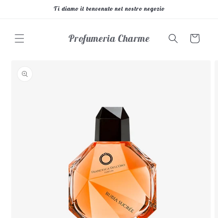
Vai
Ti diamo il benvenuto nel nostro negozio
direttamente
ai contenuti
Profumeria Charme
Carrello
Passa alle
informazioni
sul prodotto