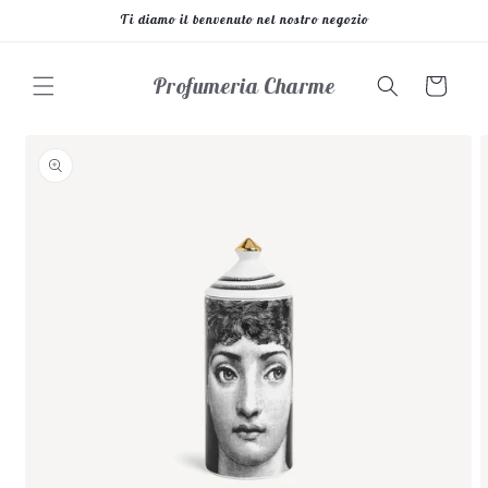
Vai
Ti diamo il benvenuto nel nostro negozio
direttamente
ai contenuti
Profumeria Charme
Carrello
Passa alle
informazioni
sul prodotto