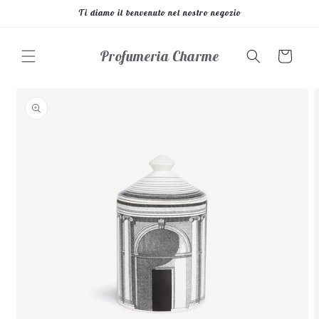
Vai
Ti diamo il benvenuto nel nostro negozio
direttamente
ai contenuti
Profumeria Charme
Carrello
Passa alle
informazioni
sul prodotto