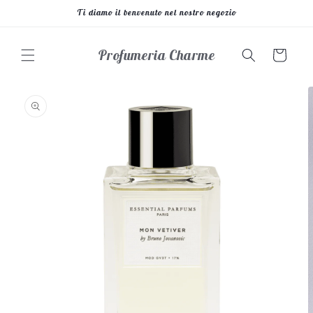
Vai
Ti diamo il benvenuto nel nostro negozio
direttamente
ai contenuti
Profumeria Charme
Carrello
Passa alle
informazioni
sul prodotto