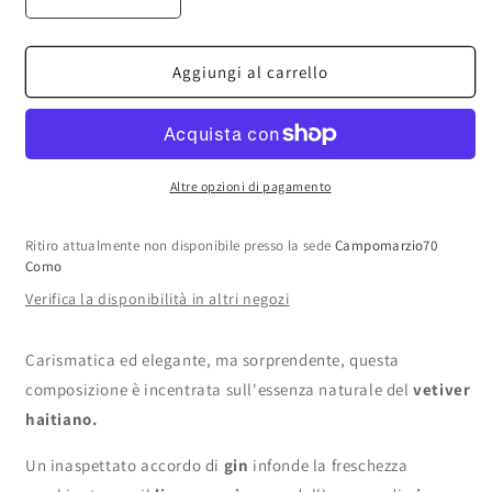
Diminuisci
Aumenta
quantità
quantità
per
per
Essential
Essential
Aggiungi al carrello
Parfums
Parfums
-
-
Mon
Mon
Vetiver
Vetiver
EDP
EDP
Altre opzioni di pagamento
Ritiro attualmente non disponibile presso la sede
Campomarzio70
Como
Verifica la disponibilità in altri negozi
Carismatica ed elegante, ma sorprendente, questa
composizione è incentrata sull'essenza naturale del
vetiver
haitiano.
Un inaspettato accordo di
gin
infonde la freschezza