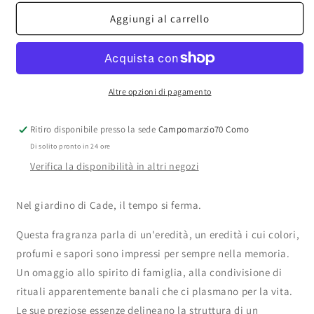
per
per
Brume
Brume
Aggiungi al carrello
Orpin
Orpin
-
-
Cade
Cade
EDP
EDP
Altre opzioni di pagamento
Ritiro disponibile presso la sede
Campomarzio70 Como
Di solito pronto in 24 ore
Verifica la disponibilità in altri negozi
Nel giardino di Cade, il tempo si ferma.
Questa fragranza parla di un'eredità, un eredità i cui colori,
profumi e sapori sono impressi per sempre nella memoria.
Un omaggio allo spirito di famiglia, alla condivisione di
rituali apparentemente banali che ci plasmano per la vita.
Le sue preziose essenze delineano la struttura di un