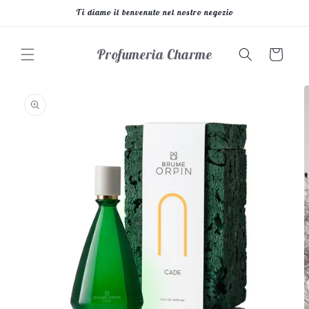
Vai
Ti diamo il benvenuto nel nostro negozio
direttamente
ai contenuti
Profumeria Charme
Carrello
Passa alle
informazioni
sul prodotto