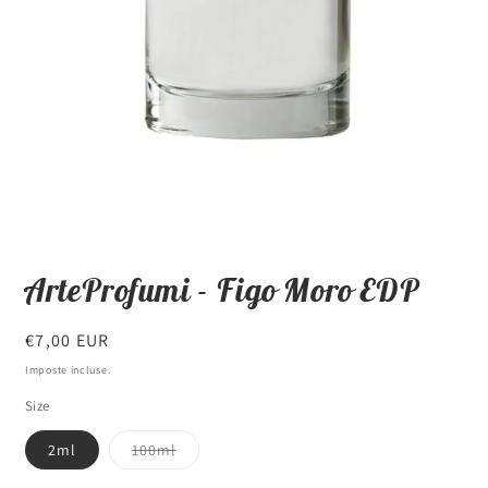
Apri
contenuti
ArteProfumi - Figo Moro EDP
multimediali
1
in
finestra
Prezzo
€7,00 EUR
modale
di
Imposte incluse.
listino
Size
Variante
2ml
100ml
esaurita
o