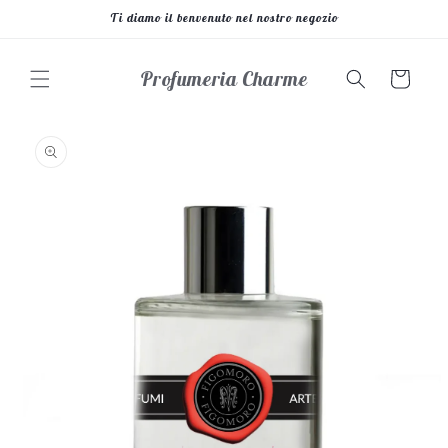
Vai
Ti diamo il benvenuto nel nostro negozio
direttamente
ai contenuti
Profumeria Charme
Carrello
Passa alle
informazioni
sul prodotto