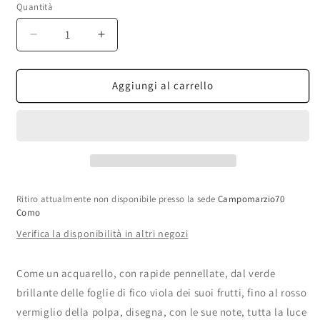
non
Quantità
disponibile
Diminuisci
Aumenta
quantità
quantità
per
per
ArteProfumi
ArteProfumi
Aggiungi al carrello
-
-
Figo
Figo
Moro
Moro
EDP
EDP
Ritiro attualmente non disponibile presso la sede
Campomarzio70
Como
Verifica la disponibilità in altri negozi
Come un acquarello, con rapide pennellate, dal verde
brillante delle foglie di fico viola dei suoi frutti, fino al rosso
vermiglio della polpa, disegna, con le sue note, tutta la luce